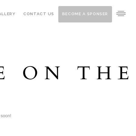
ALLERY
CONTACT US
BECOME A SPONSER
E ON THE
N
 soon!