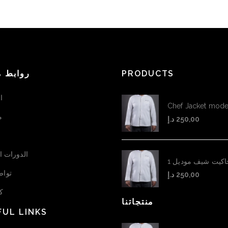
روابط م
PRODUCTS
ا
Chef Jacket mode
م
د.إ
250,00
الدورات ال
اكيت شيف موديل 1
تواص
د.إ
250,00
كن
منتجاتنا
FUL LINKS