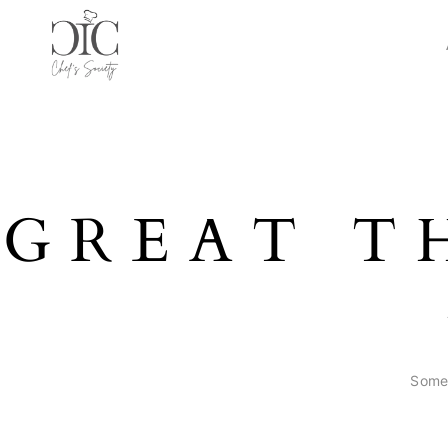
GREAT T
Somet