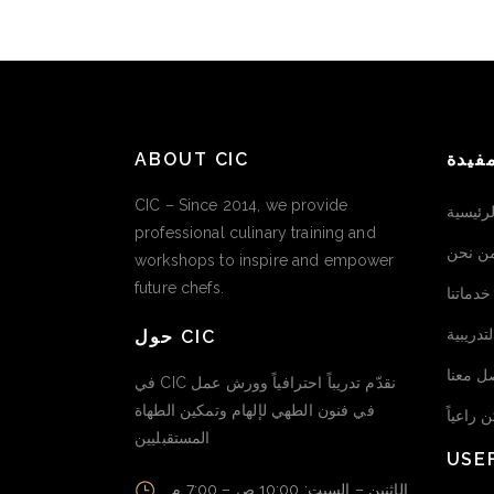
ABOUT CIC
فيدة
CIC – Since 2014, we provide
لرئيسية
professional culinary training and
ن نحن
workshops to inspire and empower
future chefs.
خدماتنا
تدريبية
حول CIC
ل معنا
في CIC نقدّم تدريباً احترافياً وورش عمل
في فنون الطهي لإلهام وتمكين الطهاة
 راعياً
المستقبليين
USE
الإثنين – السبت: 10:00 ص – 7:00 م