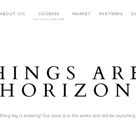
ABOUT CIC
COURSES
MARKET
PARTNERS
G
PHYSICAL/ONLINE
HINGS AR
HORIZO
hing big is brewing! Our store is in the works and will be launching