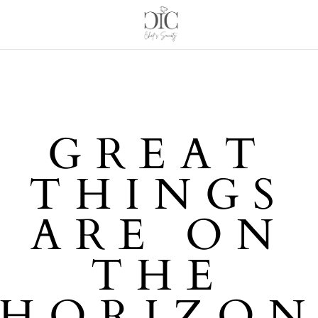
GREAT
THINGS
ARE ON
THE
HORIZO