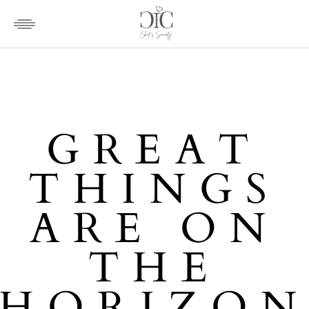
GREAT
THINGS
ARE ON
THE
HORIZO