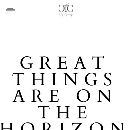
GREAT
THINGS
ARE ON
THE
HORIZO