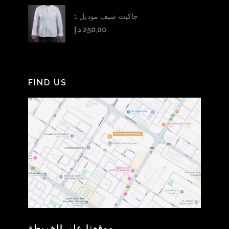
جاكيت شيف موديل 1
د.إ
250,00
FIND US
موقعنا على الخريطة