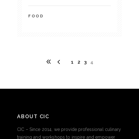
FOOD
1
2
3
4
ABOUT CIC
CIC – Since 2014, we provide professional culinary
training and workshops to inspire and empower